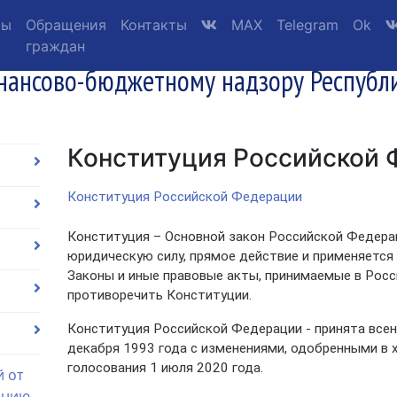
ты
Обращения
Контакты
MAX
Telegram
Ok
граждан
нансово-бюджетному надзору Республ
Конституция Российской 
Конституция Российской Федерации
Конституция – Основной закон Российской Федера
юридическую силу, прямое действие и применяется 
Законы и иные правовые акты, принимаемые в Рос
противоречить Конституции.
Конституция Российской Федерации - принята все
декабря 1993 года c изменениями, одобренными в
голосования 1 июля 2020 года.
й от
ению