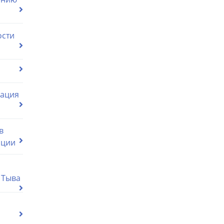
ости
мация
в
ации
 Тыва