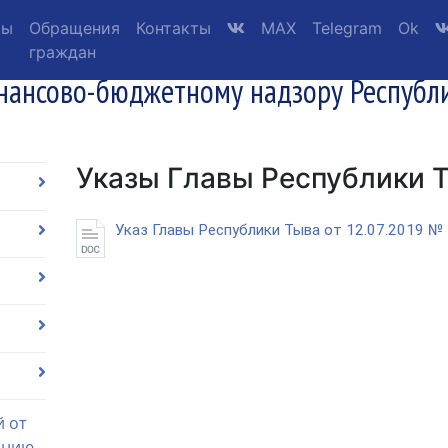
ты
Обращения
Контакты
MAX
Telegram
Ok
граждан
нансово-бюджетному надзору Республ
Указы Главы Республики 
Указ Главы Республики Тыва от 12.07.2019 №
й от
ению