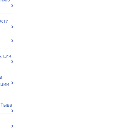
ости
мация
в
ации
 Тыва