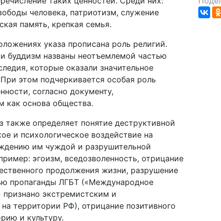
еречисление таких ценностей. Среди них:
Подел
свободы человека, патриотизм, служение
ская память, крепкая семья.
ложениях указа прописана роль религий.
 и буддизм названы неотъемлемой частью
следия, которые оказали значительное
 При этом подчеркивается особая роль
нности, согласно документу,
м как основа общества.
з также определяет понятие деструктивной
ое и психологическое воздействие на
саждению им чуждой и разрушительной
пример: эгоизм, вседозволенность, отрицание
тественного продолжения жизни, разрушение
ью пропаганды ЛГБТ («Международное
 признано экстремистским и
на территории РФ), отрицание позитивного
рию и культуру.