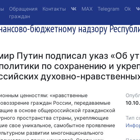
ты
Обращения
Контакты
MAX
Telegram
Ok
граждан
нансово-бюджетному надзору Республ
мир Путин подписал указ «Об у
политики по сохранению и укре
ссийских духовно-нравственных
ционным ценностям: «нравственные
Опубл
воззрение граждан России, передаваемые
10.10
ежащие в основе общероссийской гражданской
урного пространства страны, укрепляющие
Тип с
шие свое уникальное, самобытное проявление
Инфо
ультурном развитии многонационального