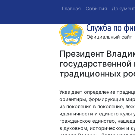
Главная
События
Докумен
Служба по фи
Официальный сайт
Президент Влади
государственной 
традиционных ро
Указ дает определение тради
ориентиры, формирующие миро
из поколения в поколение, л
идентичности и единого культ
гражданское единство, нашед
в духовном, историческом и к