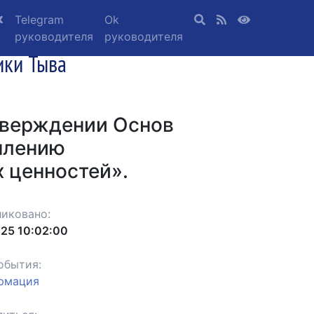
Telegram
Ok
руководителя
руководителя
ики Тыва
тверждении Основ
плению
 ценностей».
иковано:
.25 10:02:00
обытия:
рмация