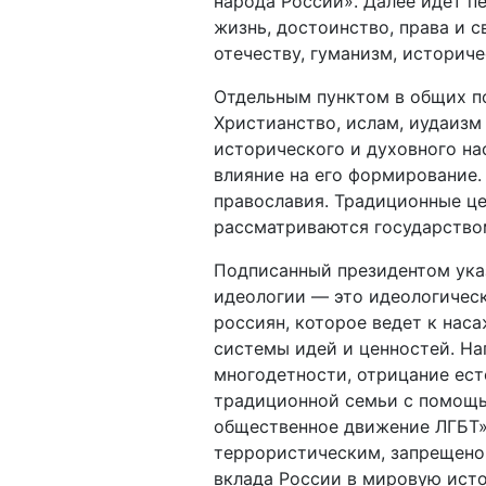
народа России». Далее идет п
жизнь, достоинство, права и 
отечеству, гуманизм, историче
Отдельным пунктом в общих по
Христианство, ислам, иудаизм
исторического и духовного на
влияние на его формирование.
православия. Традиционные це
рассматриваются государство
Подписанный президентом ука
идеологии — это идеологическ
россиян, которое ведет к на
системы идей и ценностей. На
многодетности, отрицание ес
традиционной семьи с помощ
общественное движение ЛГБТ»
террористическим, запрещено 
вклада России в мировую исто